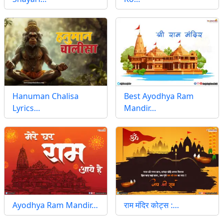
Hanuman Chalisa
Best Ayodhya Ram
Lyrics…
Mandir…
Ayodhya Ram Mandir…
राम मंदिर कोट्स :…