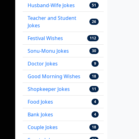
Husband-Wife Jokes
51
Teacher and Student
26
Jokes
Festival Wishes
112
Sonu-Monu Jokes
30
Doctor Jokes
9
Good Morning Wishes
18
Shopkeeper Jokes
11
Food Jokes
4
Bank Jokes
4
Couple Jokes
18