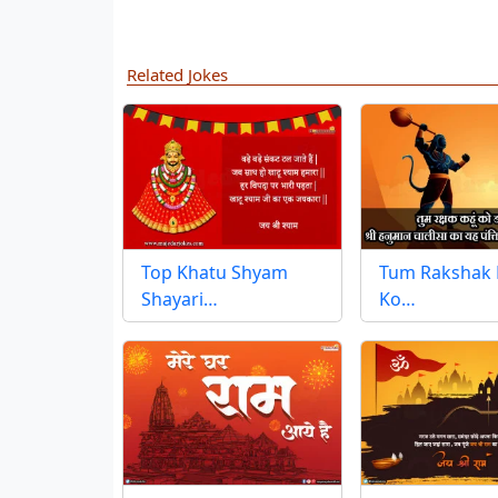
Related Jokes
Top Khatu Shyam
Tum Rakshak
Shayari…
Ko…