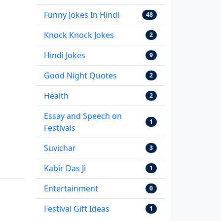
Funny Jokes In Hindi
48
Knock Knock Jokes
2
Hindi Jokes
9
Good Night Quotes
2
Health
2
Essay and Speech on
1
Festivals
Suvichar
3
Kabir Das Ji
1
Entertainment
0
Festival Gift Ideas
1