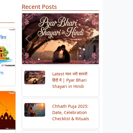
Recent Posts
Previous
Next
am
Latest प्यार भरी शायरी
हिंदी में | Pyar Bhari
Shayari in Hindi
Chhath Puja 2025:
Date, Celebration
Checklist & Rituals