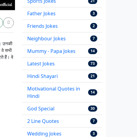
Sports Jokes
21
Father Jokes
3
Friends Jokes
2
Neighbour Jokes
7
ैं। उनकी
 वे सभी
Mummy - Papa Jokes
14
े हैं। वे
Latest Jokes
73
Hindi Shayari
21
Motivational Quotes in
14
Hindi
God Special
30
2 Line Quotes
7
Wedding Jokes
3