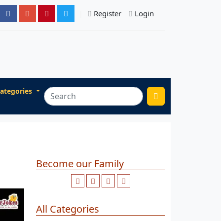
Register
Login
ategories
Become our Family
All Categories