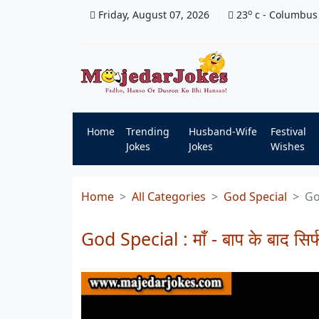
o
Friday, August 07, 2026
23
c
- Columbus
Home
Trending
Husband-Wife
Festival
Jokes
Jokes
Wishes
Home
All Categories
God Special
God
God Special : माँ - बाप के बाद सिर्