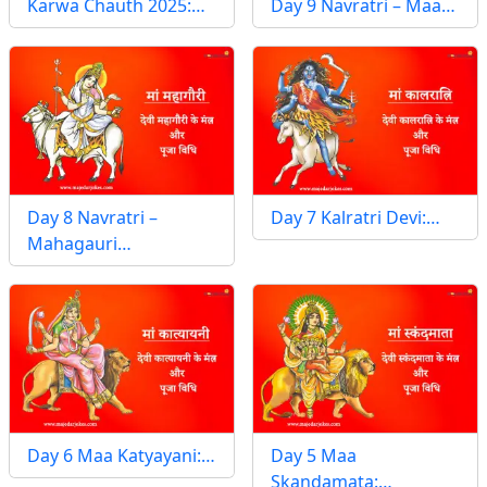
Karwa Chauth 2025:…
Day 9 Navratri – Maa…
Day 8 Navratri –
Day 7 Kalratri Devi:…
Mahagauri…
Day 6 Maa Katyayani:…
Day 5 Maa
Skandamata:…