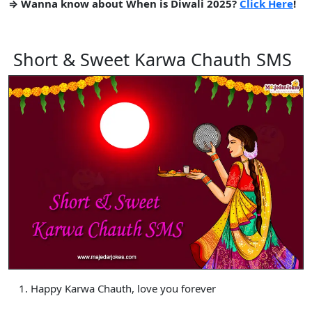
⇒ Wanna know about When is Diwali 2025?
Click Here
!
Short & Sweet Karwa Chauth SMS
Happy Karwa Chauth, love you forever