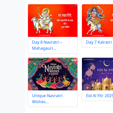
Day 8 Navratri –
Day 7 Kalratri
Mahagauri…
Unique Navratri
Eid Al Fitr 20
Wishes…