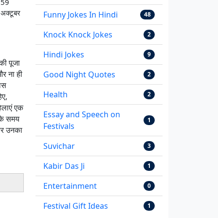
र 59
अक्टूबर
Funny Jokes In Hindi
48
Knock Knock Jokes
2
Hindi Jokes
9
की पूजा
और ना ही
Good Night Quotes
2
ख़ास
Health
2
िए,
िलाएं एक
Essay and Speech on
 के समय
1
Festivals
ेकर उनका
Suvichar
3
Kabir Das Ji
1
Entertainment
0
Festival Gift Ideas
1