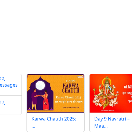
ooj
Karwa Chauth 2025:
Day 9 Navratri –
…
Maa…