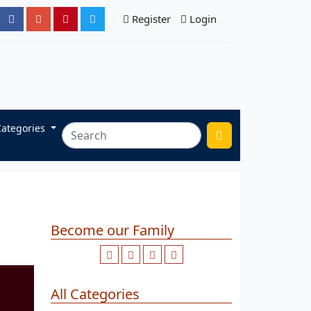
Register
Login
Categories
Become our Family
All Categories