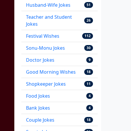
Husband-Wife Jokes
51
Teacher and Student
26
Jokes
Festival Wishes
112
Sonu-Monu Jokes
30
Doctor Jokes
9
Good Morning Wishes
18
Shopkeeper Jokes
11
Food Jokes
4
Bank Jokes
4
Couple Jokes
18