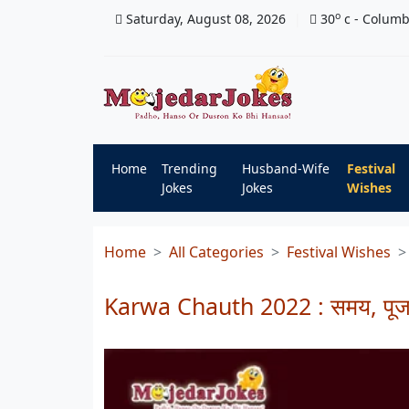
o
Saturday, August 08, 2026
30
c
- Colum
Home
Trending
Husband-Wife
Festival
Jokes
Jokes
Wishes
Home
All Categories
Festival Wishes
Karwa Chauth 2022 : समय, पूजा म