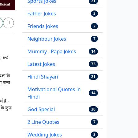
Sports Jokes
21
Father Jokes
3
Friends Jokes
2
Neighbour Jokes
7
Mummy - Papa Jokes
14
ली, छठ
Latest Jokes
73
्षा के
Hindi Shayari
21
ा माना
Motivational Quotes in
14
Hindi
थ है -
 के कुछ
God Special
30
2 Line Quotes
7
Wedding Jokes
3