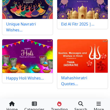
Unique Navratri
Eid Al Fitr 2025 |…
Wishes…
Mahashivratri
Happy Holi Wishes…
Quotes…
Home
Categories
Trending
Search
More