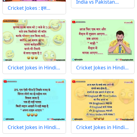
India vs Pakistan…
Cricket Jokes : इस…
Cricket Jokes in Hindi…
Cricket Jokes in Hindi…
Cricket Jokes in Hindi…
Cricket Jokes in Hindi…