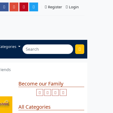
Register
Login
ategories
riends
Become our Family
All Categories