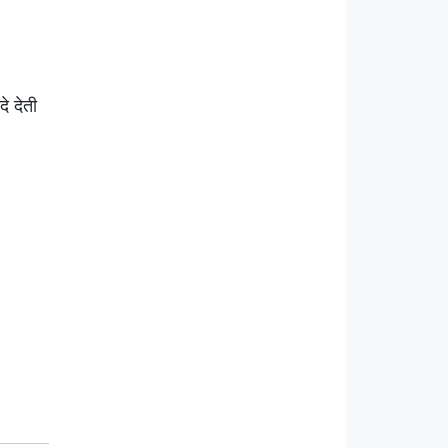
े देती