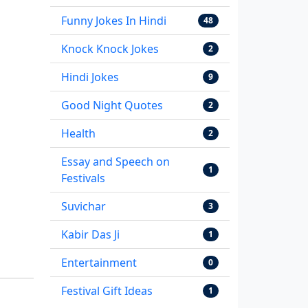
Funny Jokes In Hindi
48
Knock Knock Jokes
2
Hindi Jokes
9
Good Night Quotes
2
Health
2
Essay and Speech on
1
Festivals
Suvichar
3
Kabir Das Ji
1
Entertainment
0
Festival Gift Ideas
1