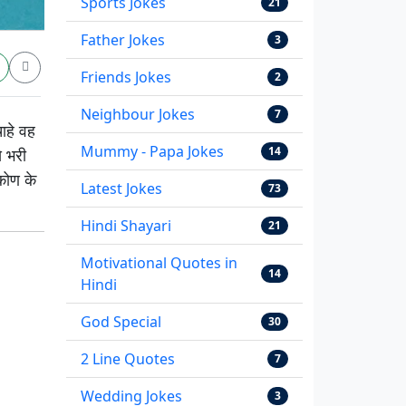
Sports Jokes
21
Father Jokes
3
Friends Jokes
2
Neighbour Jokes
7
चाहे वह
Mummy - Papa Jokes
14
े भरी
िकोण के
Latest Jokes
73
Hindi Shayari
21
Motivational Quotes in
14
Hindi
God Special
30
2 Line Quotes
7
Wedding Jokes
3