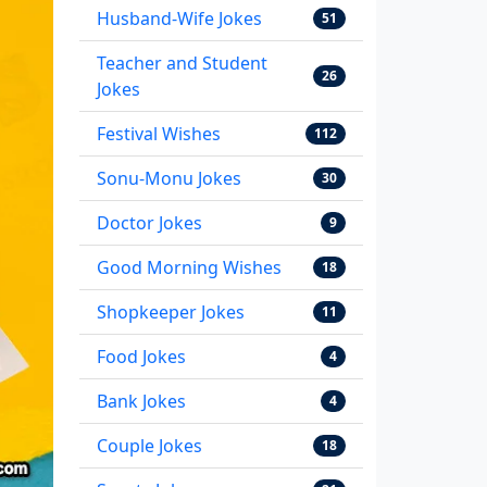
Husband-Wife Jokes
51
Teacher and Student
26
Jokes
Festival Wishes
112
Sonu-Monu Jokes
30
Doctor Jokes
9
Good Morning Wishes
18
Shopkeeper Jokes
11
Food Jokes
4
Bank Jokes
4
Couple Jokes
18