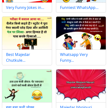
Very Funny Jokes in…
Funniest WhatsApp…
Best Majedar
Whatsapp Very
Chutkule…
Funny…
हसा हसा फनी जोक्स…
Majedar bhojpuri