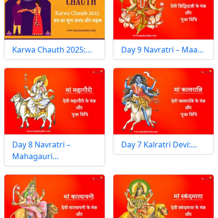
Karwa Chauth 2025:…
Day 9 Navratri – Maa…
Day 8 Navratri –
Day 7 Kalratri Devi:…
Mahagauri…