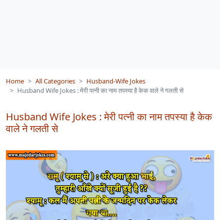
Home
All Categories
Husband-Wife Jokes
Husband Wife Jokes : मेरी पत्नी का नाम तपस्या है केक वाले ने गलती से
Husband Wife Jokes : मेरी पत्नी का नाम तपस्या है केक
वाले ने गलती से