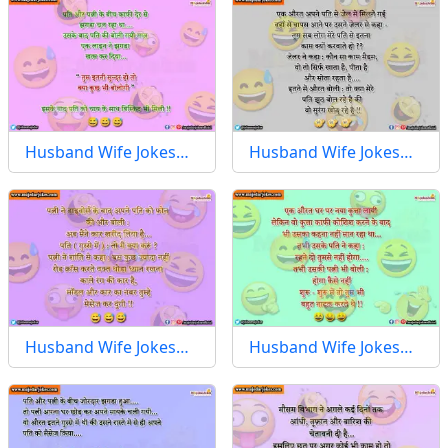
Husband Wife Jokes…
Husband Wife Jokes…
Husband Wife Jokes…
Husband Wife Jokes…