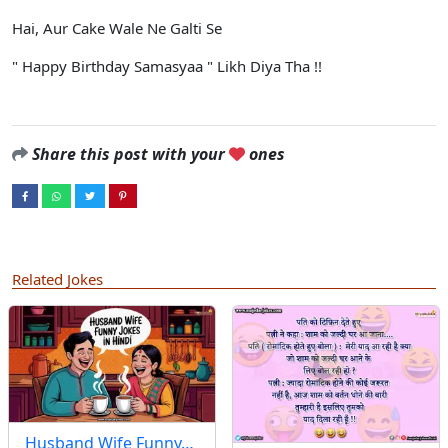
Hai, Aur Cake Wale Ne Galti Se
" Happy Birthday Samasyaa " Likh Diya Tha !!
Share this post with your
ones
Related Jokes
Husband Wife Funny…