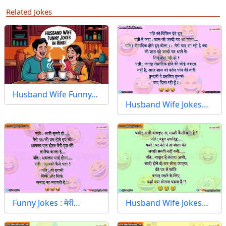
Related Jokes
Husband Wife Funny…
Husband Wife Jokes…
Funny Jokes : मेरी…
Husband Wife Jokes…