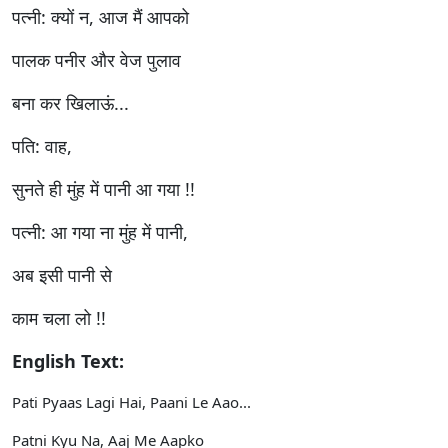
पत्नी: क्यों न, आज मैं आपको
पालक पनीर और वेज पुलाव
बना कर खिलाऊं...
पति: वाह,
सुनते ही मुंह में पानी आ गया !!
पत्नी: आ गया ना मुंह में पानी,
अब इसी पानी से
काम चला लो !!
English Text:
Pati Pyaas Lagi Hai, Paani Le Aao...
Patni Kyu Na, Aaj Me Aapko