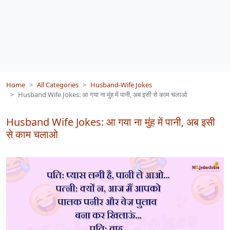
Home
All Categories
Husband-Wife Jokes
Husband Wife Jokes: आ गया ना मुंह में पानी, अब इसी से काम चलाओ
Husband Wife Jokes: आ गया ना मुंह में पानी, अब इसी
से काम चलाओ