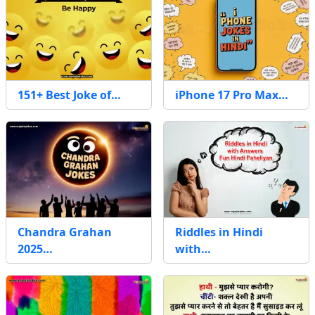
151+ Best Joke of…
iPhone 17 Pro Max…
Chandra Grahan
Riddles in Hindi
2025…
with…